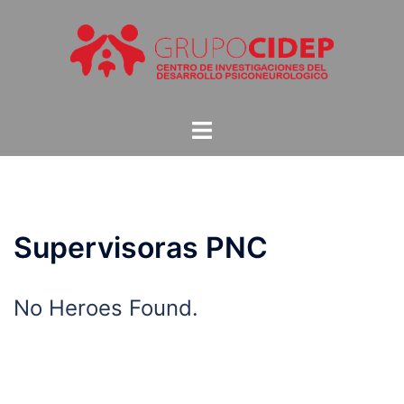
Saltar
al
contenido
Alternar
menú
Supervisoras PNC
No Heroes Found.