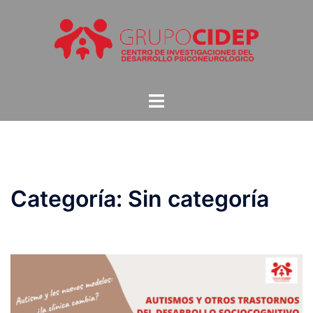
Saltar
al
contenido
Alternar
menú
Categoría:
Sin categoría